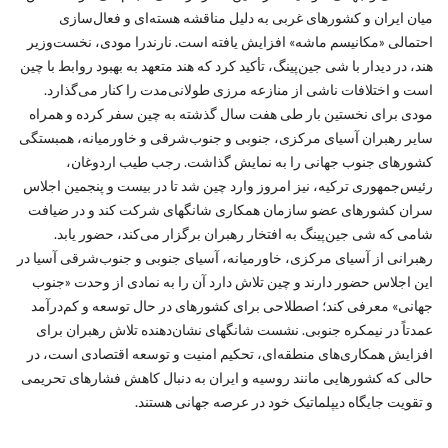
میان ایران و کشورهای غربی به دلیل مناقشه هسته‌ای و فعال‌سازی
احتمالی «مکانیسم ماشه» افزایش یافته است. نارندرا مودی، نخست‌وزیر
هند، در دیدار با شی جین‌پینگ، تأکید کرد که هند متعهد به بهبود روابط با چین
است و اختلافات ناشی از منازعه مرزی طولانی‌مدت را کنار می‌گذارد.
مودی برای نخستین بار طی هفت سال گذشته به چین سفر کرده و همراه
سایر رهبران آسیای مرکزی، جنوبی و جنوب‌شرقی و خاورمیانه، همبستگی
کشورهای جنوب جهانی را به نمایش گذاشت. رجب طیب اردوغان،
رئیس‌جمهوری ترکیه، نیز امروز وارد چین شد تا در بیست و پنجمین اجلاس
سران کشورهای عضو سازمان همکاری شانگهای شرکت کند و در ضیافت
شامی که شی جین‌پینگ به افتخار رهبران برگزار می‌کند، حضور یابد.
رهبرانی از آسیای مرکزی، خاورمیانه، آسیای جنوبی و جنوب‌شرقی آسیا در
این اجلاس حضور دارند و چین تلاش دارد آن را به نمادی از وحدت «جنوب
جهانی» معرفی کند؛ اصطلاحی برای کشورهای در حال توسعه و کم‌درآمد
عمدتاً در نیمکره جنوبی. نشست شانگهای نشان‌دهنده تلاش رهبران برای
افزایش همکاری‌های منطقه‌ای، تحکیم امنیت و توسعه اقتصادی است، در
حالی که کشورهایی مانند روسیه و ایران به دنبال کاهش فشارهای تحریمی
و تقویت جایگاه دیپلماتیک خود در عرصه جهانی هستند.