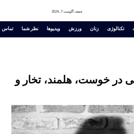
جمعه, آگوست 7, 2026
تکنالوژی
زنان
ورزش
ویدیوها
نظر شما
تماس
در خوست، هلمند، تخار و