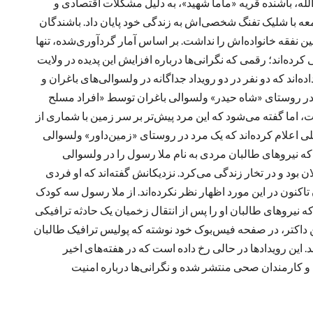
لله، باشنده قریه «ماما شهید»، به دلیل مشکلات اقتصادی و
ه با شلیک تفنگ شخصی‌اش به زندگی خود پایان داد. باشندگان
تأمین نفقه خانواده‌اش را نداشت. بر اساس آمار گردآوری‌شده، تنها
قدام به خودکشی کرده‌اند؛ رقمی که نگرانی‌ها درباره افزایش این پدیده در ولایت
اند که دو نفر در دو رویداد جداگانه در ولسوالی‌های باغران و
 شب گذشته (شنبه، ۱ سنبله) یک مرد در روستای «شاه حیدر» ولسوالی باغران توسط «افراد مسلح
ما گفته می‌شود که این مرد پیش‌تر بر سر زمین با شماری از
 اعلام کرده‌اند که یک مرد در روستای «زمین‌داور» ولسوالی
 که نیروهای طالبان مردی به نام ملا رسول را در ولسوالی
ان بود و در تخار زندگی می‌کرد. نزدیکانش گفته‌اند که او فردی
 تاکنون در این مورد اظهار نظر نکرده‌اند. از ملا رسول سه کودک
ه نیروهای طالبان او را پس از انتقال زخمیان یک حادثه ترافیکی
ن داکتر، در صفحه فیس‌بوک خود نوشته که پولیس ترافیک طالبان
. این رویدادها در حالی رخ داده است که در هفته‌های اخیر
 کارمندان صحی منتشر شده و نگرانی‌ها درباره امنیت