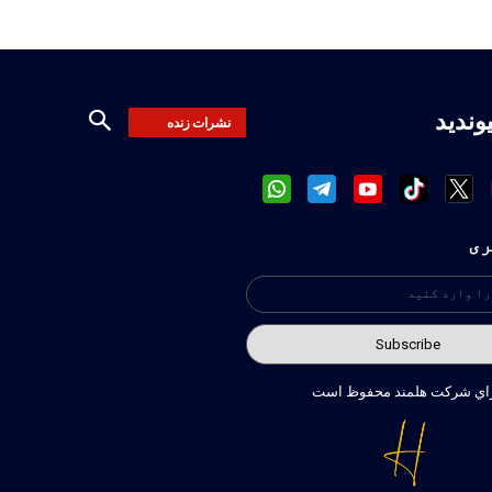
یوندید
نشرات زنده
ری
راي شركت هلمند محفوظ است