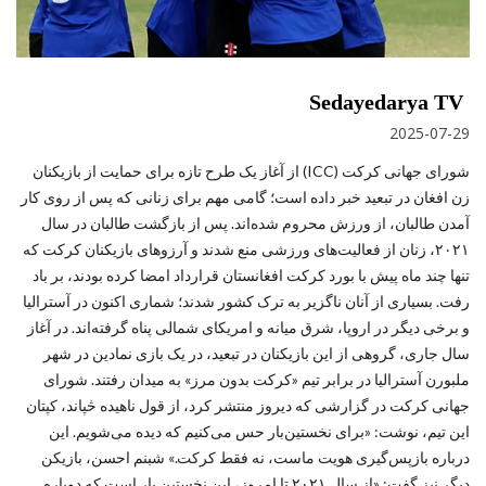
Sedayedarya TV
2025-07-29
شورای جهانی کرکت (ICC) از آغاز یک طرح تازه برای حمایت از بازیکنان
زن افغان در تبعید خبر داده است؛ گامی مهم برای زنانی که پس از روی کار
آمدن طالبان، از ورزش محروم شده‌اند. پس از بازگشت طالبان در سال
۲۰۲۱، زنان از فعالیت‌های ورزشی منع شدند و آرزوهای بازیکنان کرکت که
تنها چند ماه پیش با بورد کرکت افغانستان قرارداد امضا کرده بودند، بر باد
رفت. بسیاری از آنان ناگزیر به ترک کشور شدند؛ شماری اکنون در آسترالیا
و برخی دیگر در اروپا، شرق میانه و امریکای شمالی پناه گرفته‌اند. در آغاز
سال جاری، گروهی از این بازیکنان در تبعید، در یک بازی نمادین در شهر
ملبورن آسترالیا در برابر تیم «کرکت بدون مرز» به میدان رفتند. شورای
جهانی کرکت در گزارشی که دیروز منتشر کرد، از قول ناهیده څپاند، کپتان
این تیم، نوشت: «برای نخستین‌بار حس می‌کنیم که دیده می‌شویم. این
درباره بازپس‌گیری هویت ماست، نه فقط کرکت.» شبنم احسن، بازیکن
دیگر نیز گفت: «از سال ۲۰۲۱ تا امروز، این نخستین بار است که دوباره