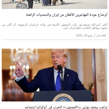
أوضاع عودة المهاجرين الأفغان من إيران والتحديات الراهنة
أعلن أميرالله شمقدري، نائب الشؤون الأمنية في ولاية خراسان الرضوية، أن أكثر من
مليون مواطن أفغاني دخلوا إيران عبر...
أفغانستان
مايو 26, 2025
ترامب يصف بوتين بـ«المجنون»؛ الحرب في أوكرانيا تتصاعد