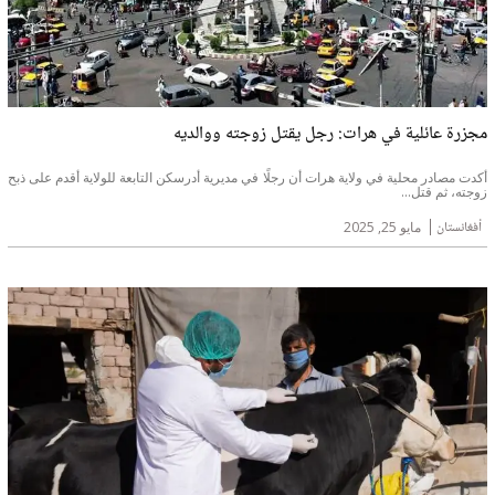
مجزرة عائلية في هرات: رجل يقتل زوجته ووالديه
أكدت مصادر محلية في ولاية هرات أن رجلًا في مديرية أدرسكن التابعة للولاية أقدم على ذبح
زوجته، ثم قتل...
أفغانستان
مايو 25, 2025